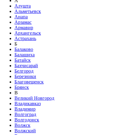
А
Алушта
Альметьевск
Анапа
Арзамас
Армавир
Архангельск
Астрахань
Б
Балаково
Балашиха
Батайск
Бахчисарай
Белгород
Березники
Благовещенск
Брянск
В
Великий Новгород
Владикавказ
Владимир
Волгоград
Волгодонск
Волжск
Волжский