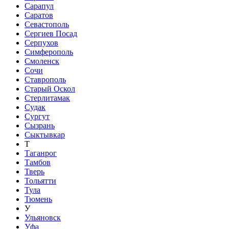
Сарапул
Саратов
Севастополь
Сергиев Посад
Серпухов
Симферополь
Смоленск
Сочи
Ставрополь
Старый Оскол
Стерлитамак
Судак
Сургут
Сызрань
Сыктывкар
Т
Таганрог
Тамбов
Тверь
Тольятти
Тула
Тюмень
У
Ульяновск
Уфа