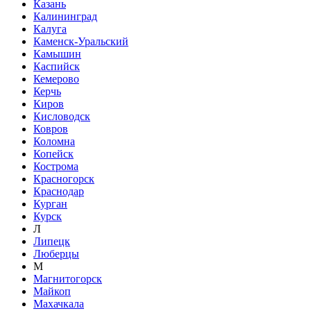
Казань
Калининград
Калуга
Каменск-Уральский
Камышин
Каспийск
Кемерово
Керчь
Киров
Кисловодск
Ковров
Коломна
Копейск
Кострома
Красногорск
Краснодар
Курган
Курск
Л
Липецк
Люберцы
М
Магнитогорск
Майкоп
Махачкала