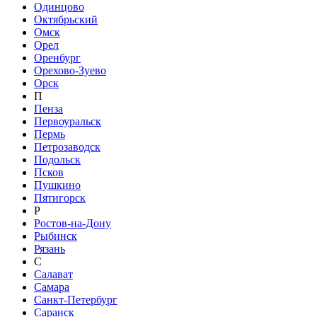
Одинцово
Октябрьский
Омск
Орел
Оренбург
Орехово-Зуево
Орск
П
Пенза
Первоуральск
Пермь
Петрозаводск
Подольск
Псков
Пушкино
Пятигорск
Р
Ростов-на-Дону
Рыбинск
Рязань
С
Салават
Самара
Санкт-Петербург
Саранск