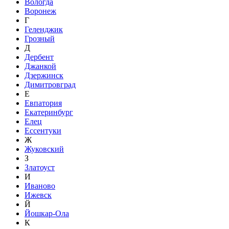
Вологда
Воронеж
Г
Геленджик
Грозный
Д
Дербент
Джанкой
Дзержинск
Димитровград
Е
Евпатория
Екатеринбург
Елец
Ессентуки
Ж
Жуковский
З
Златоуст
И
Иваново
Ижевск
Й
Йошкар-Ола
К