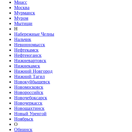
Миасс
Москва
Мурманск
Муром
Мытищи
Н
Набережные Челны
Нальчик
Невинномысск
Нефтекамск
Нефтеюганск
Нижневартовск
Нижнекамск
Нижний Новгород
Нижний Тагил
Новокуйбышевск
Новомосковск
Новороссийск
Новочебоксарск
Новочеркасск
Новошахтинск
Новый Уренгой
Ноябрьск
О
Обнинск