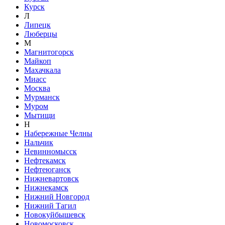
Курск
Л
Липецк
Люберцы
М
Магнитогорск
Майкоп
Махачкала
Миасс
Москва
Мурманск
Муром
Мытищи
Н
Набережные Челны
Нальчик
Невинномысск
Нефтекамск
Нефтеюганск
Нижневартовск
Нижнекамск
Нижний Новгород
Нижний Тагил
Новокуйбышевск
Новомосковск