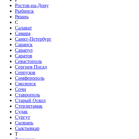
Ростов-на-Дону
Рыбинск
Рязань
С
Салават
Самара
Санкт-Петербург
Саранск
Сарапул
Саратов
Севастополь
Сергиев Посад
Серпухов
Симферополь
Смоленск
Сочи
Ставрополь
Старый Оскол
Стерлитамак
Судак
Сургут
Сызрань
Сыктывкар
Т