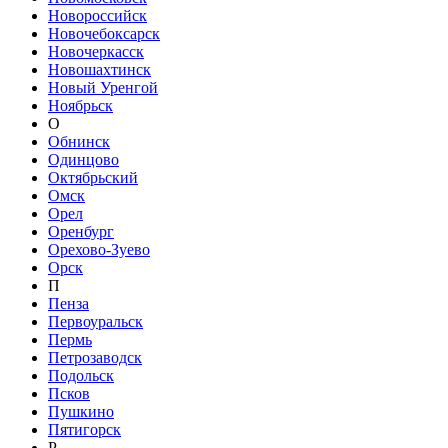
Новороссийск
Новочебоксарск
Новочеркасск
Новошахтинск
Новый Уренгой
Ноябрьск
О
Обнинск
Одинцово
Октябрьский
Омск
Орел
Оренбург
Орехово-Зуево
Орск
П
Пенза
Первоуральск
Пермь
Петрозаводск
Подольск
Псков
Пушкино
Пятигорск
Р