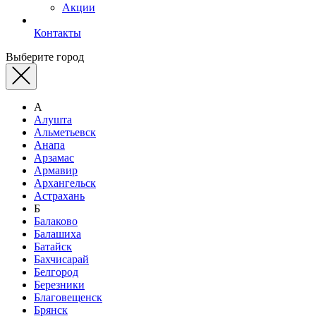
Акции
Контакты
Выберите город
А
Алушта
Альметьевск
Анапа
Арзамас
Армавир
Архангельск
Астрахань
Б
Балаково
Балашиха
Батайск
Бахчисарай
Белгород
Березники
Благовещенск
Брянск