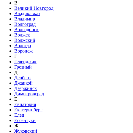
В
Великий Новгород
Владикавказ
Владимир
Волгоград
Волгодонск
Волжск
Волжский
Вологда
Воронеж
Г
Геленджик
Грозный
Д
Дербент
Джанкой
Дзержинск
Димитровград
Е
Евпатория
Екатеринбург
Елец
Ессентуки
Ж
Жуковский