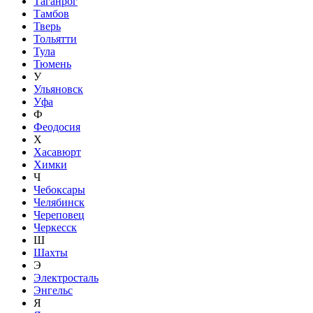
Таганрог
Тамбов
Тверь
Тольятти
Тула
Тюмень
У
Ульяновск
Уфа
Ф
Феодосия
Х
Хасавюрт
Химки
Ч
Чебоксары
Челябинск
Череповец
Черкесск
Ш
Шахты
Э
Электросталь
Энгельс
Я