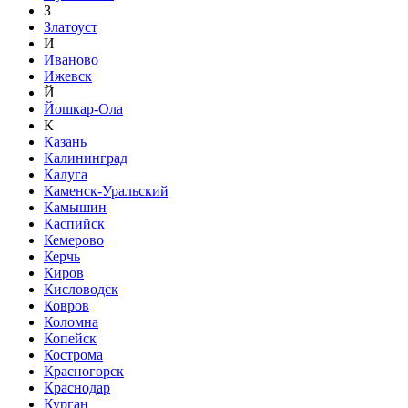
З
Златоуст
И
Иваново
Ижевск
Й
Йошкар-Ола
К
Казань
Калининград
Калуга
Каменск-Уральский
Камышин
Каспийск
Кемерово
Керчь
Киров
Кисловодск
Ковров
Коломна
Копейск
Кострома
Красногорск
Краснодар
Курган