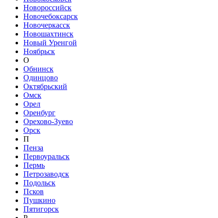
Новороссийск
Новочебоксарск
Новочеркасск
Новошахтинск
Новый Уренгой
Ноябрьск
О
Обнинск
Одинцово
Октябрьский
Омск
Орел
Оренбург
Орехово-Зуево
Орск
П
Пенза
Первоуральск
Пермь
Петрозаводск
Подольск
Псков
Пушкино
Пятигорск
Р