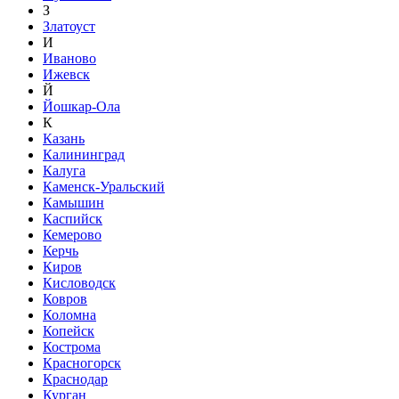
З
Златоуст
И
Иваново
Ижевск
Й
Йошкар-Ола
К
Казань
Калининград
Калуга
Каменск-Уральский
Камышин
Каспийск
Кемерово
Керчь
Киров
Кисловодск
Ковров
Коломна
Копейск
Кострома
Красногорск
Краснодар
Курган