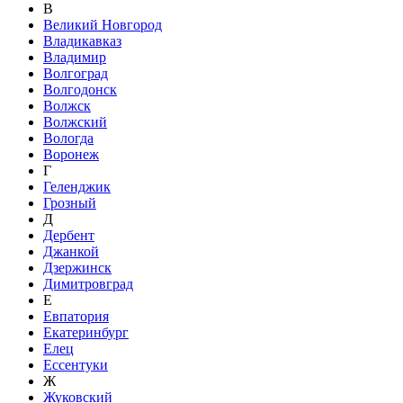
В
Великий Новгород
Владикавказ
Владимир
Волгоград
Волгодонск
Волжск
Волжский
Вологда
Воронеж
Г
Геленджик
Грозный
Д
Дербент
Джанкой
Дзержинск
Димитровград
Е
Евпатория
Екатеринбург
Елец
Ессентуки
Ж
Жуковский