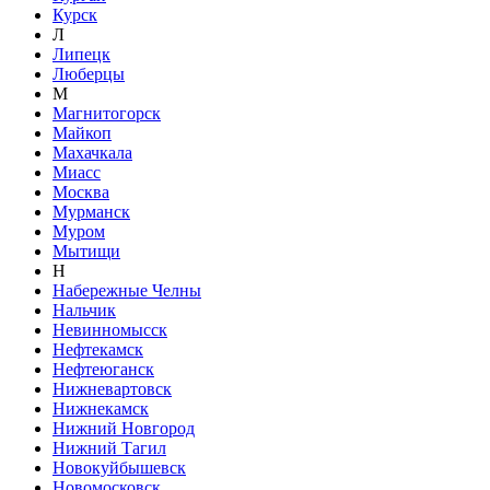
Курск
Л
Липецк
Люберцы
М
Магнитогорск
Майкоп
Махачкала
Миасс
Москва
Мурманск
Муром
Мытищи
Н
Набережные Челны
Нальчик
Невинномысск
Нефтекамск
Нефтеюганск
Нижневартовск
Нижнекамск
Нижний Новгород
Нижний Тагил
Новокуйбышевск
Новомосковск