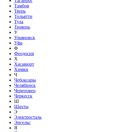
Таганрог
Тамбов
Тверь
Тольятти
Тула
Тюмень
У
Ульяновск
Уфа
Ф
Феодосия
Х
Хасавюрт
Химки
Ч
Чебоксары
Челябинск
Череповец
Черкесск
Ш
Шахты
Э
Электросталь
Энгельс
Я