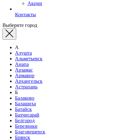
Акции
Контакты
Выберите город
А
Алушта
Альметьевск
Анапа
Арзамас
Армавир
Архангельск
Астрахань
Б
Балаково
Балашиха
Батайск
Бахчисарай
Белгород
Березники
Благовещенск
Брянск