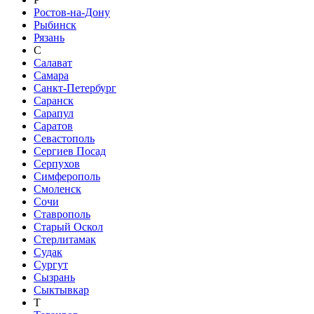
Ростов-на-Дону
Рыбинск
Рязань
С
Салават
Самара
Санкт-Петербург
Саранск
Сарапул
Саратов
Севастополь
Сергиев Посад
Серпухов
Симферополь
Смоленск
Сочи
Ставрополь
Старый Оскол
Стерлитамак
Судак
Сургут
Сызрань
Сыктывкар
Т