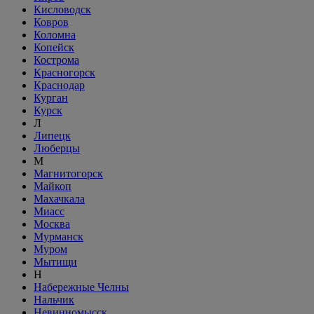
Кисловодск
Ковров
Коломна
Копейск
Кострома
Красногорск
Краснодар
Курган
Курск
Л
Липецк
Люберцы
М
Магнитогорск
Майкоп
Махачкала
Миасс
Москва
Мурманск
Муром
Мытищи
Н
Набережные Челны
Нальчик
Невинномысск