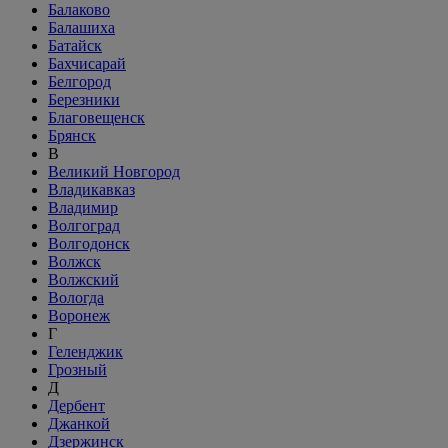
Балаково
Балашиха
Батайск
Бахчисарай
Белгород
Березники
Благовещенск
Брянск
В
Великий Новгород
Владикавказ
Владимир
Волгоград
Волгодонск
Волжск
Волжский
Вологда
Воронеж
Г
Геленджик
Грозный
Д
Дербент
Джанкой
Дзержинск