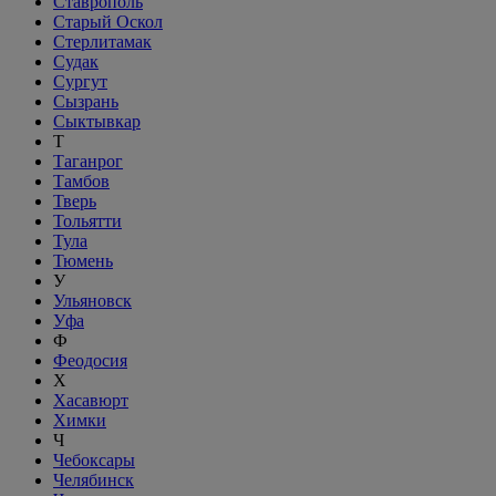
Ставрополь
Старый Оскол
Стерлитамак
Судак
Сургут
Сызрань
Сыктывкар
Т
Таганрог
Тамбов
Тверь
Тольятти
Тула
Тюмень
У
Ульяновск
Уфа
Ф
Феодосия
Х
Хасавюрт
Химки
Ч
Чебоксары
Челябинск