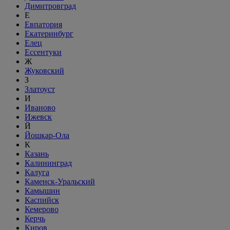
Димитровград
Е
Евпатория
Екатеринбург
Елец
Ессентуки
Ж
Жуковский
З
Златоуст
И
Иваново
Ижевск
Й
Йошкар-Ола
К
Казань
Калининград
Калуга
Каменск-Уральский
Камышин
Каспийск
Кемерово
Керчь
Киров