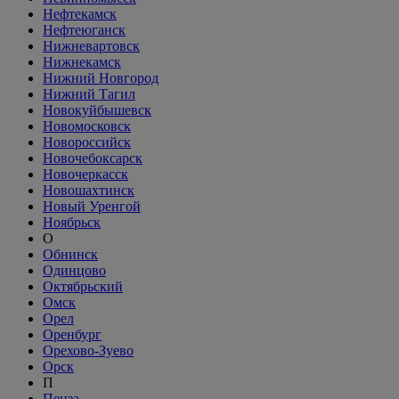
Нефтекамск
Нефтеюганск
Нижневартовск
Нижнекамск
Нижний Новгород
Нижний Тагил
Новокуйбышевск
Новомосковск
Новороссийск
Новочебоксарск
Новочеркасск
Новошахтинск
Новый Уренгой
Ноябрьск
О
Обнинск
Одинцово
Октябрьский
Омск
Орел
Оренбург
Орехово-Зуево
Орск
П
Пенза