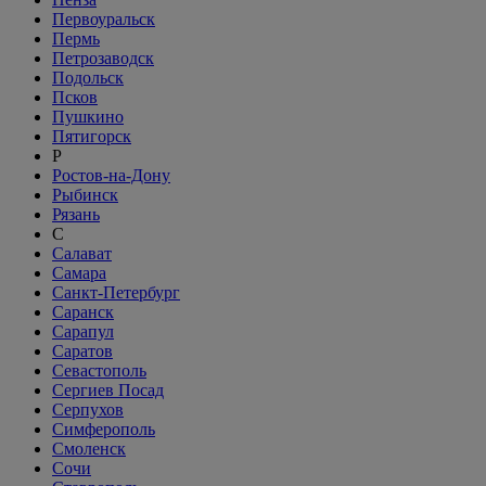
Первоуральск
Пермь
Петрозаводск
Подольск
Псков
Пушкино
Пятигорск
Р
Ростов-на-Дону
Рыбинск
Рязань
С
Салават
Самара
Санкт-Петербург
Саранск
Сарапул
Саратов
Севастополь
Сергиев Посад
Серпухов
Симферополь
Смоленск
Сочи