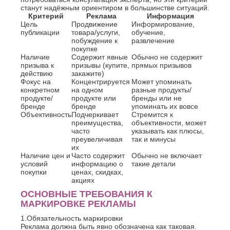
Джанкой
Ростов-
станут надёжным ориентиром в большинстве ситуаций.
Дзержинск
на-
Критерий
Реклама
Информация
Дону
Димитровград
Цель
Продвижение
Информирование,
Рыбинск
публикации
товара/услуги,
обучение,
Е
побуждение к
развлечение
Рязань
покупке
Евпатория
С
Наличие
Содержит явные
Обычно не содержит
Екатеринбург
призыва к
призывы (купите,
прямых призывов
Салават
Елец
действию
закажите)
Фокус на
Самара
Концентрируется
Может упоминать
Ессентуки
конкретном
на одном
разные продукты/
Санкт-
Ж
продукте/
продукте или
бренды или не
Петербург
бренде
бренде
упоминать их вовсе
Саранск
Жуковский
Объективность
Подчеркивает
Стремится к
Сарапул
преимущества,
объективности, может
З
Саратов
часто
указывать как плюсы,
преувеличивая
так и минусы
Севастополь
Златоуст
их
Сергиев
Наличие цен и
Часто содержит
Обычно не включает
И
Посад
условий
информацию о
такие детали
Серпухов
покупки
ценах, скидках,
Иваново
Симферополь
акциях
Ижевск
Смоленск
ОСНОВНЫЕ ТРЕБОВАНИЯ К
Й
Сочи
МАРКИРОВКЕ РЕКЛАМЫ
Ставрополь
Йошкар-
1.
Обязательность маркировки
Старый
Ола
Реклама должна быть явно обозначена как таковая.
Оскол