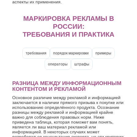
аспекты их применения.
О
Березники
Благовещенск
Обнинск
МАРКИРОВКА РЕКЛАМЫ В
Брянск
Одинцово
Октябрьский
РОССИИ:
В
Омск
ТРЕБОВАНИЯ И ПРАКТИКА
Великий
Орел
Новгород
Оренбург
Владикавказ
Орехово-
Владимир
требования
порядок маркировки
примеры
Зуево
Волгоград
Орск
операторы
штрафы
Волгодонск
П
Волжск
Волжский
Пенза
РАЗНИЦА МЕЖДУ ИНФОРМАЦИОННЫМ
Вологда
Первоуральск
КОНТЕНТОМ И РЕКЛАМОЙ
Воронеж
Пермь
Петрозаводск
Г
Основное различие между рекламой и информацией
заключается в наличии прямого призыва к покупке или
Подольск
Геленджик
использованию определённого продукта. Осознание
Псков
разницы между рекламой и информацией крайне
Грозный
Пушкино
важно для соблюдения правовых норм. Ниже
Пятигорск
Д
приведена таблица, которая поможет вам понять,
является ли ваш материал рекламой или
Р
Дербент
информацией. В некоторых случаях может
потребоваться консультация эксперта, но эти критерии