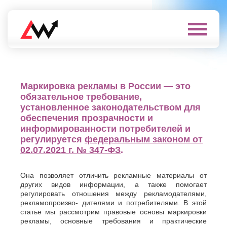
Выберите
город
Нефтеюганск
А
Нижневартовск
Маркировка
рекламы
в России — это
Нижнекамск
Алушта
обязательное требование,
Нижний
Альметьевск
установленное законодательством для
Новгород
Анапа
обеспечения прозрачности и
Нижний
Арзамас
информированности потребителей и
Тагил
Армавир
регулируется
федеральным законом от
Новокуйбышевск
Архангельск
02.07.2021 г. № 347-ФЗ
.
Новомосковск
Астрахань
Новороссийск
Б
Новочебоксарск
Она позволяет отличить рекламные материалы от
Новочеркасск
других видов информации, а также помогает
Балаково
Новошахтинск
регулировать отношения между рекламодателями,
Балашиха
Новый
рекламопроизво- дителями и потребителями. В этой
Батайск
Уренгой
статье мы рассмотрим правовые основы маркировки
Бахчисарай
Ноябрьск
рекламы, основные требования и практические
Белгород