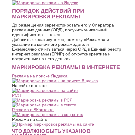
Хасавюрт
Липецк
Химки
Люберцы
ПОРЯДОК ДЕЙСТВИЙ ПРИ
МАРКИРОВКИ РЕКЛАМЫ
Ч
М
До размещения зарегистрировать его у Оператора
Чебоксары
Магнитогорск
рекламных данных (ОРД), получить уникальный
Челябинск
Майкоп
идентификатор — токен.
Череповец
Махачкала
Добавить к креативу токен, пометку «Реклама» и
Черкесск
указание на конечного рекламодателя
Миасс
Ежемесячно отчитываться через ОРД в Единый реестр
Москва
Ш
интернет рекламы (ЕРИР) об открутке креатива и
Мурманск
потраченных на него деньгах.
Шахты
Муром
МАРКИРОВКА РЕКЛАМЫ В ИНТЕРНЕТЕ
Мытищи
Э
Реклама на поиске Яндекса
Н
Электросталь
На сайте в тексте
Энгельс
Набережные
Челны
Я
РСЯ
Нальчик
Ялта
Невинномысск
Ярославль
Реклама в ВКонтакте
Нефтекамск
Реклама на сайте
ЧТО ДОЛЖНО БЫТЬ УКАЗАНО В