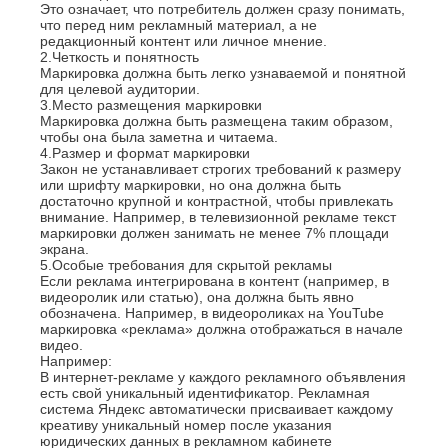
Это означает, что потребитель должен сразу понимать,
К
Стерлитамак
что перед ним рекламный материал, а не
Судак
редакционный контент или личное мнение.
Казань
2.
Четкость и понятность
Сургут
Калининград
Маркировка должна быть легко узнаваемой и понятной
Сызрань
Калуга
для целевой аудитории.
Сыктывкар
Каменск-
3.
Место размещения маркировки
Уральский
Маркировка должна быть размещена таким образом,
Т
чтобы она была заметна и читаема.
Камышин
4.
Размер и формат маркировки
Таганрог
Каспийск
Закон не устанавливает строгих требований к размеру
Тамбов
Кемерово
или шрифту маркировки, но она должна быть
Тверь
Керчь
достаточно крупной и контрастной, чтобы привлекать
внимание. Например, в телевизионной рекламе текст
Тольятти
Киров
маркировки должен занимать не менее 7% площади
Тула
Кисловодск
экрана.
Тюмень
Ковров
5.
Особые требования для скрытой рекламы
Коломна
Если реклама интегрирована в контент (например, в
У
видеоролик или статью), она должна быть явно
Копейск
обозначена. Например, в видеороликах на YouTube
Ульяновск
Кострома
маркировка «реклама» должна отображаться в начале
Уфа
Красногорск
видео.
Краснодар
Например:
Ф
В интернет-рекламе у каждого рекламного объявления
Курган
есть свой уникальный идентификатор. Рекламная
Феодосия
Курск
система Яндекс автоматически присваивает каждому
Х
креативу уникальный номер после указания
Л
юридических данных в рекламном кабинете