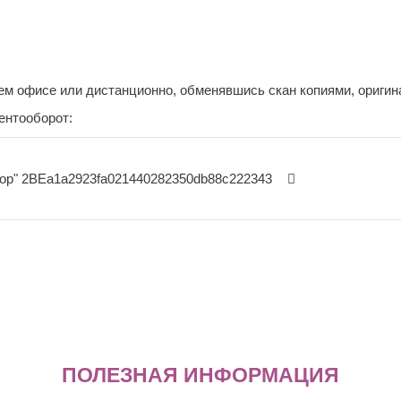
шем офисе или дистанционно, обменявшись скан копиями, оригин
ентооборот:
зор"
2BEa1a2923fa021440282350db88c222343
ПОЛЕЗНАЯ ИНФОРМАЦИЯ