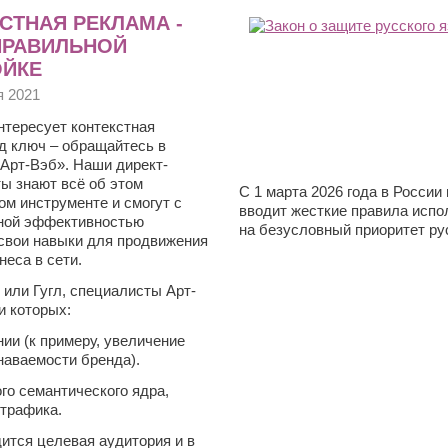
СТНАЯ РЕКЛАМА -
ПРАВИЛЬНОЙ
ОЙКЕ
я 2021
нтересует контекстная
д ключ – обращайтесь в
Арт-Вэб». Наши директ-
ы знают всё об этом
С 1 марта 2026 года в Росси
м инструменте и смогут с
вводит жесткие правила испо
ной эффективностью
на безусловный приоритет р
свои навыки для продвижения
неса в сети.
или Гугл, специалисты Арт-
и которых:
ии (к примеру, увеличение
наваемости бренда).
го семантического ядра,
 трафика.
дится целевая аудитория и в