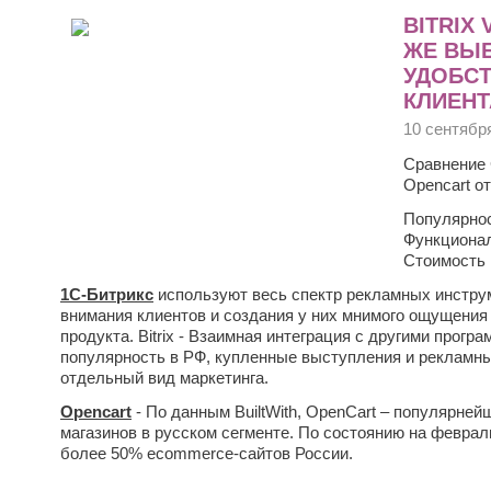
BITRIX
ЖЕ ВЫБ
УДОБС
КЛИЕНТ
10 сентябр
Сравнение 
Opencart о
Популярнос
Функционал
Стоимость 
1С-Битрикс
используют весь спектр рекламных инстру
внимания клиентов и создания у них мнимого ощущения 
продукта. Bitrix - Взаимная интеграция с другими прог
популярность в РФ, купленные выступления и рекламны
отдельный вид маркетинга.
Opencart
- По данным BuiltWith, OpenCart – популярне
магазинов в русском сегменте. По состоянию на февраль
более 50% ecommerce-сайтов России.