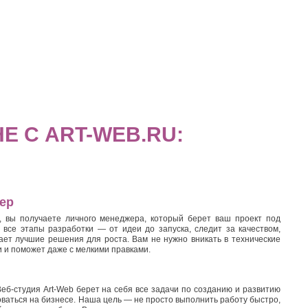
 С ART-WEB.RU:
ер
, вы получаете личного менеджера, который берет ваш проект под
 все этапы разработки — от идеи до запуска, следит за качеством,
ает лучшие решения для роста. Вам не нужно вникать в технические
 и поможет даже с мелкими правками.
еб-студия Art-Web берет на себя все задачи по созданию и развитию
оваться на бизнесе. Наша цель — не просто выполнить работу быстро,