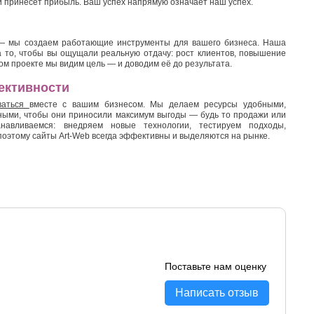
ый принесет прибыль. Ваш успех напрямую означает наш успех.
— мы создаем работающие инструменты для вашего бизнеса. Наша
 то, чтобы вы ощущали реальную отдачу: рост клиентов, повышение
ом проекте мы видим цель — и доводим её до результата.
ективности
ваться
вместе с вашим бизнесом. Мы делаем ресурсы удобными,
ными, чтобы они приносили максимум выгоды — будь то продажи или
авливаемся: внедряем новые технологии, тестируем подходы,
оэтому сайты Art-Web всегда эффективны и выделяются на рынке.
Поставьте нам оценку
Написать отзыв