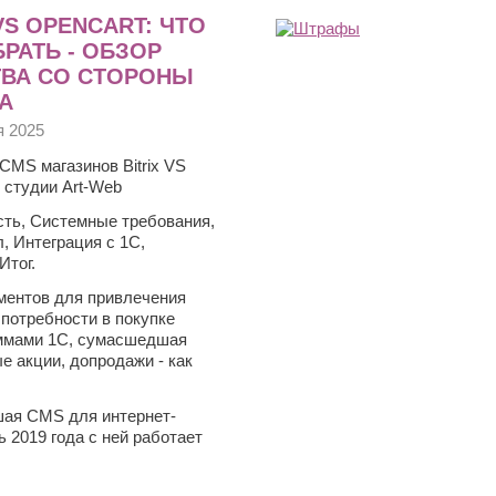
 VS OPENCART: ЧТО
РАТЬ - ОБЗОР
ТВА СО СТОРОНЫ
А
я 2025
CMS магазинов Bitrix VS
т студии Art-Web
ть, Системные требования,
, Интеграция с 1С,
Итог.
ментов для привлечения
потребности в покупке
раммами 1С, сумасшедшая
е акции, допродажи - как
йшая CMS для интернет-
 2019 года с ней работает