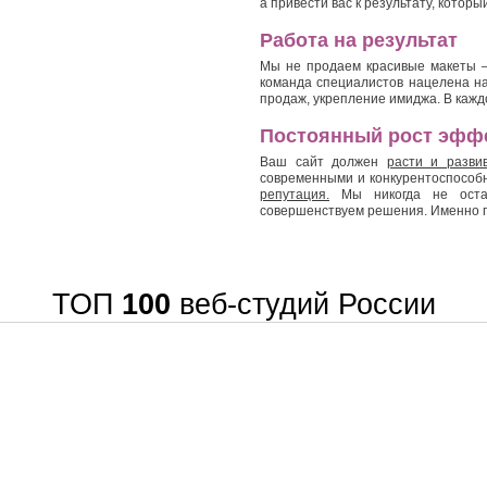
а привести вас к результату, котор
Работа на результат
Мы не продаем красивые макеты 
команда специалистов нацелена на
продаж, укрепление имиджа. В кажд
Постоянный рост эфф
Ваш сайт должен
расти и разви
современными и конкурентоспособ
репутация.
Мы никогда не остан
совершенствуем решения. Именно п
ТОП
100
веб-студий России