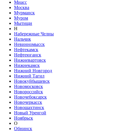
Миасс
Москва
Мурманск
Муром
Мытищи
Н
Набережные Челны
Нальчик
Невинномысск
Нефтекамск
Нефтеюганск
Нижневартовск
Нижнекамск
Нижний Новгород
Нижний Тагил
Новокуйбышевск
Новомосковск
Новороссийск
Новочебоксарск
Новочеркасск
Новошахтинск
Новый Уренгой
Ноябрьск
О
Обнинск