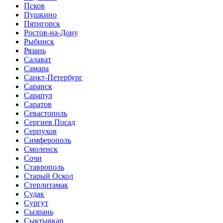
Псков
Пушкино
Пятигорск
Ростов-на-Дону
Рыбинск
Рязань
Салават
Самара
Санкт-Петербург
Саранск
Сарапул
Саратов
Севастополь
Сергиев Посад
Серпухов
Симферополь
Смоленск
Сочи
Ставрополь
Старый Оскол
Стерлитамак
Судак
Сургут
Сызрань
Сыктывкар