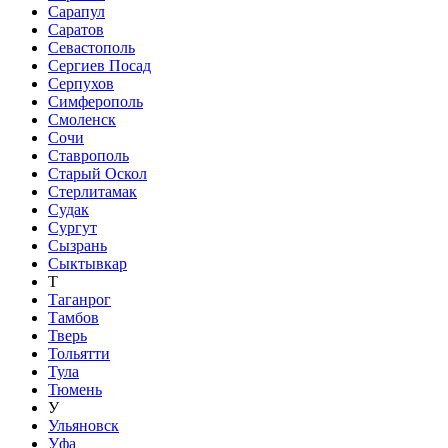
Сарапул
Саратов
Севастополь
Сергиев Посад
Серпухов
Симферополь
Смоленск
Сочи
Ставрополь
Старый Оскол
Стерлитамак
Судак
Сургут
Сызрань
Сыктывкар
Т
Таганрог
Тамбов
Тверь
Тольятти
Тула
Тюмень
У
Ульяновск
Уфа