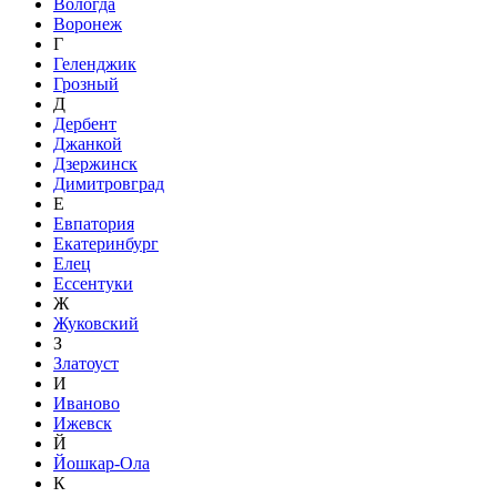
Вологда
Воронеж
Г
Геленджик
Грозный
Д
Дербент
Джанкой
Дзержинск
Димитровград
Е
Евпатория
Екатеринбург
Елец
Ессентуки
Ж
Жуковский
З
Златоуст
И
Иваново
Ижевск
Й
Йошкар-Ола
К