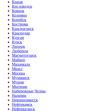
Киров
Кисловодск
Ковров
Коломна
Копейск
Кострома
Красногорск
Краснодар
Курган
Курск
Липецк
Люберцы
Магнитогорск
Майкоп
Махачкала
Миасс
Москва
Мурманск
Муром
Мытищи
Набережные Челны
Нальчик
Невинномысск
Нефтекамск
Нефтеюганск