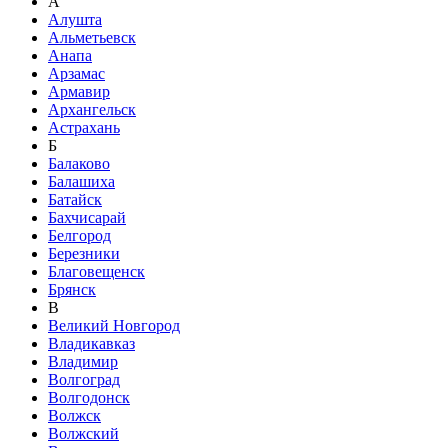
А
Алушта
Альметьевск
Анапа
Арзамас
Армавир
Архангельск
Астрахань
Б
Балаково
Балашиха
Батайск
Бахчисарай
Белгород
Березники
Благовещенск
Брянск
В
Великий Новгород
Владикавказ
Владимир
Волгоград
Волгодонск
Волжск
Волжский