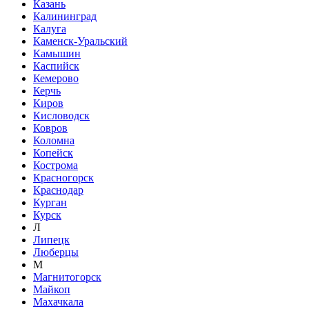
Казань
Калининград
Калуга
Каменск-Уральский
Камышин
Каспийск
Кемерово
Керчь
Киров
Кисловодск
Ковров
Коломна
Копейск
Кострома
Красногорск
Краснодар
Курган
Курск
Л
Липецк
Люберцы
М
Магнитогорск
Майкоп
Махачкала