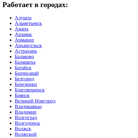
Работает в городах:
Алушта
Альметьевск
Анапа
Арзамас
Армавир
Архангельск
Астрахань
Балаково
Балашиха
Батайск
Бахчисарай
Белгород
Березники
Благовещенск
Брянск
Великий Новгород
Владикавказ
Владимир
Волгоград
Волгодонск
Волжск
Волжский