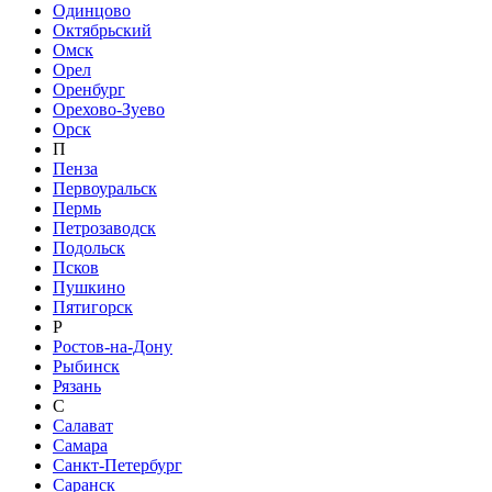
Одинцово
Октябрьский
Омск
Орел
Оренбург
Орехово-Зуево
Орск
П
Пенза
Первоуральск
Пермь
Петрозаводск
Подольск
Псков
Пушкино
Пятигорск
Р
Ростов-на-Дону
Рыбинск
Рязань
С
Салават
Самара
Санкт-Петербург
Саранск