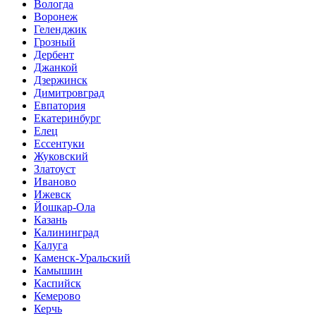
Вологда
Воронеж
Геленджик
Грозный
Дербент
Джанкой
Дзержинск
Димитровград
Евпатория
Екатеринбург
Елец
Ессентуки
Жуковский
Златоуст
Иваново
Ижевск
Йошкар-Ола
Казань
Калининград
Калуга
Каменск-Уральский
Камышин
Каспийск
Кемерово
Керчь