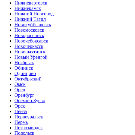
Нижневартовск
Нижнекамск
Нижний Новгород
Нижний Тагил
Новокуйбышевск
Новомосковск
Новороссийск
Новочебоксарск
Новочеркасск
Новошахтинск
Новый Уренгой
Ноябрьск
Обнинск
Одинцово
Октябрьский
Омск
Орел
Оренбург
Орехово-Зуево
Орск
Пенза
Первоуральск
Пермь
Петрозаводск
Подольск