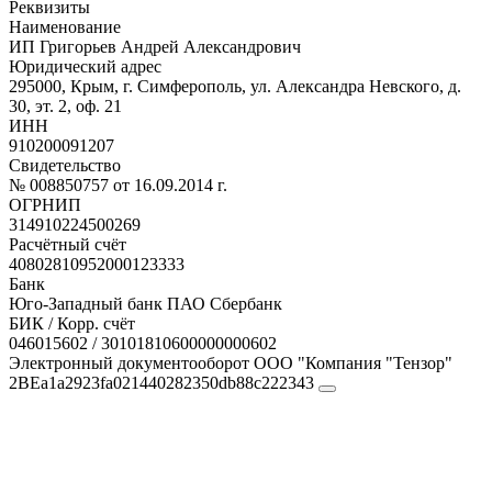
Реквизиты
Наименование
ИП Григорьев Андрей Александрович
Юридический адрес
295000, Крым, г. Симферополь, ул. Александра Невского, д.
30, эт. 2, оф. 21
ИНН
910200091207
Свидетельство
№ 008850757 от 16.09.2014 г.
ОГРНИП
314910224500269
Расчётный счёт
40802810952000123333
Банк
Юго-Западный банк ПАО Сбербанк
БИК / Корр. счёт
046015602 / 30101810600000000602
Электронный документооборот ООО "Компания "Тензор"
2BEa1a2923fa021440282350db88c222343