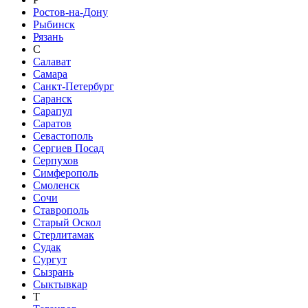
Ростов-на-Дону
Рыбинск
Рязань
С
Салават
Самара
Санкт-Петербург
Саранск
Сарапул
Саратов
Севастополь
Сергиев Посад
Серпухов
Симферополь
Смоленск
Сочи
Ставрополь
Старый Оскол
Стерлитамак
Судак
Сургут
Сызрань
Сыктывкар
Т