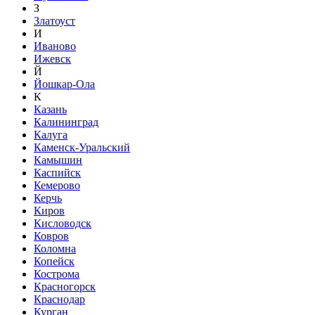
З
Златоуст
И
Иваново
Ижевск
Й
Йошкар-Ола
К
Казань
Калининград
Калуга
Каменск-Уральский
Камышин
Каспийск
Кемерово
Керчь
Киров
Кисловодск
Ковров
Коломна
Копейск
Кострома
Красногорск
Краснодар
Курган