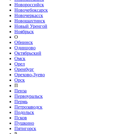
Новороссийск
Новочебоксарск
Новочеркасск
Новошахтинск
Новый Уренгой
Ноябрьск
О
Обнинск
Одинцово
Октябрьский
Омск
Орел
Оренбург
Орехово-Зуево
Орск
П
Пенза
Первоуральск
Пермь
Петрозаводск
Подольск
Псков
Пушкино
Пятигорск
Р