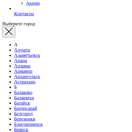
Акции
Контакты
Выберите город
А
Алушта
Альметьевск
Анапа
Арзамас
Армавир
Архангельск
Астрахань
Б
Балаково
Балашиха
Батайск
Бахчисарай
Белгород
Березники
Благовещенск
Брянск