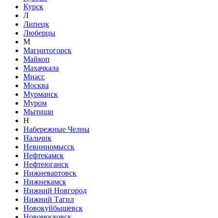
Курск
Л
Липецк
Люберцы
М
Магнитогорск
Майкоп
Махачкала
Миасс
Москва
Мурманск
Муром
Мытищи
Н
Набережные Челны
Нальчик
Невинномысск
Нефтекамск
Нефтеюганск
Нижневартовск
Нижнекамск
Нижний Новгород
Нижний Тагил
Новокуйбышевск
Новомосковск