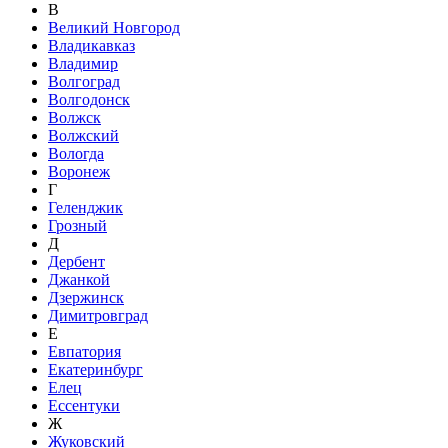
В
Великий Новгород
Владикавказ
Владимир
Волгоград
Волгодонск
Волжск
Волжский
Вологда
Воронеж
Г
Геленджик
Грозный
Д
Дербент
Джанкой
Дзержинск
Димитровград
Е
Евпатория
Екатеринбург
Елец
Ессентуки
Ж
Жуковский