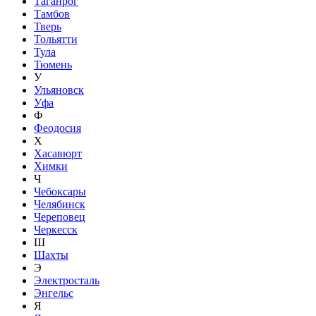
Таганрог
Тамбов
Тверь
Тольятти
Тула
Тюмень
У
Ульяновск
Уфа
Ф
Феодосия
Х
Хасавюрт
Химки
Ч
Чебоксары
Челябинск
Череповец
Черкесск
Ш
Шахты
Э
Электросталь
Энгельс
Я