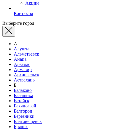
Акции
Контакты
Выберите город
А
Алушта
Альметьевск
Анапа
Арзамас
Армавир
Архангельск
Астрахань
Б
Балаково
Балашиха
Батайск
Бахчисарай
Белгород
Березники
Благовещенск
Брянск