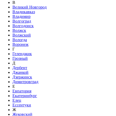
В
Великий Новгород
Владикавказ
Владимир
Волгоград
Волгодонск
Волжск
Волжский
Вологда
Воронеж
Г
Геленджик
Грозный
Д
Дербент
Джанкой
Дзержинск
Димитровград
Е
Евпатория
Екатеринбург
Елец
Ессентуки
Ж
Жуковский