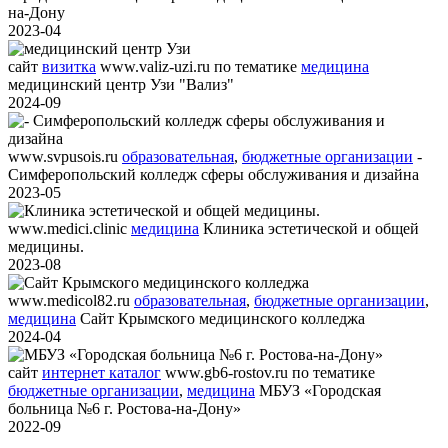
на-Дону
2023-04
сайт
визитка
www.valiz-uzi.ru
по тематике
медицина
медицинский центр Узи "Вализ"
2024-09
www.svpusois.ru
образовательная
,
бюджетные организации
-
Симферопольский колледж сферы обслуживания и дизайна
2023-05
www.medici.clinic
медицина
Клиника эстетической и общей
медицины.
2023-08
www.medicol82.ru
образовательная
,
бюджетные организации
,
медицина
Сайт Крымского медицинского колледжа
2024-04
сайт
интернет каталог
www.gb6-rostov.ru
по тематике
бюджетные организации
,
медицина
МБУЗ «Городская
больница №6 г. Ростова-на-Дону»
2022-09