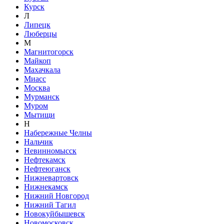
Курск
Л
Липецк
Люберцы
М
Магнитогорск
Майкоп
Махачкала
Миасс
Москва
Мурманск
Муром
Мытищи
Н
Набережные Челны
Нальчик
Невинномысск
Нефтекамск
Нефтеюганск
Нижневартовск
Нижнекамск
Нижний Новгород
Нижний Тагил
Новокуйбышевск
Новомосковск