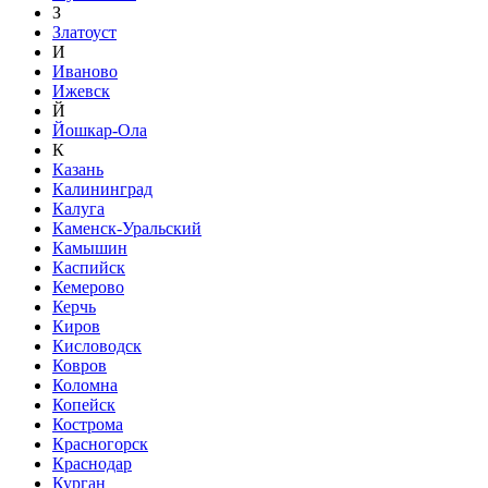
З
Златоуст
И
Иваново
Ижевск
Й
Йошкар-Ола
К
Казань
Калининград
Калуга
Каменск-Уральский
Камышин
Каспийск
Кемерово
Керчь
Киров
Кисловодск
Ковров
Коломна
Копейск
Кострома
Красногорск
Краснодар
Курган