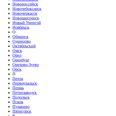
Новороссийск
Новочебоксарск
Новочеркасск
Новошахтинск
Новый Уренгой
Ноябрьск
О
Обнинск
Одинцово
Октябрьский
Омск
Орел
Оренбург
Орехово-Зуево
Орск
П
Пенза
Первоуральск
Пермь
Петрозаводск
Подольск
Псков
Пушкино
Пятигорск
Р