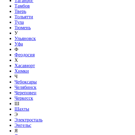
Таганрог
Тамбов
Тверь
Тольятти
Тула
Тюмень
У
Ульяновск
Уфа
Ф
Феодосия
Х
Хасавюрт
Химки
Ч
Чебоксары
Челябинск
Череповец
Черкесск
Ш
Шахты
Э
Электросталь
Энгельс
Я