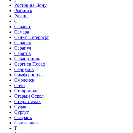
Ростов-на-Дону
Рыбинск
Рязань
С
Салават
Самара
Санкт-Петербург
Саранск
Сарапул
Саратов
Севастополь
Сергиев Посад
Серпухов
Симферополь
Смоленск
Сочи
Ставрополь
Старый Оскол
Стерлитамак
Судак
Сургут
Сызрань
Сыктывкар
Т