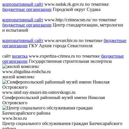
корпоративный сайт
www.sudak.rk.gov.ru
по тематике
бюджетные организации
Городской округ Судака
корпоративный сайт
www.http://crimeacsm.ru/
по тематике
бюджетные организации
Центр стандартизации, метрологии
и испытаний
корпоративный сайт
www.sevarchiv.ru
по тематике
бюджетные
организации
ГКУ Архив города Севастополя
сайт
визитка
www.expertiza-crimea.ru
по тематике
бюджетные
организации
Государственная строительная экспертиза
www.zhigulina-roshcha.ru
жилой комплекс
www.simf-ray-muzei-im-ostrovskogo.ru
Симферопольский районный музей имени Николая
Островского
www.bcso.ru
Центр социального обслуживания граждан Бахчисарайского
района