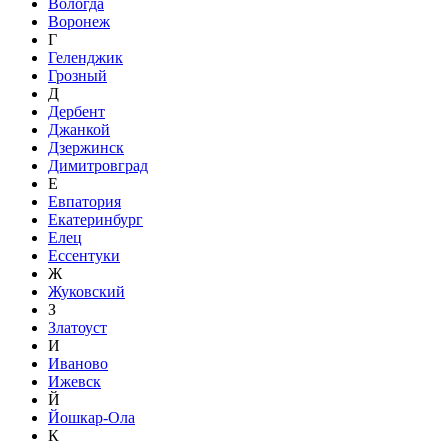
Вологда
Воронеж
Г
Геленджик
Грозный
Д
Дербент
Джанкой
Дзержинск
Димитровград
Е
Евпатория
Екатеринбург
Елец
Ессентуки
Ж
Жуковский
З
Златоуст
И
Иваново
Ижевск
Й
Йошкар-Ола
К