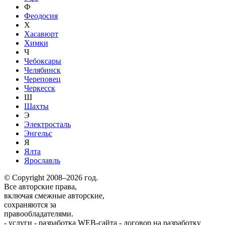
Ф
Феодосия
Х
Хасавюрт
Химки
Ч
Чебоксары
Челябинск
Череповец
Черкесск
Ш
Шахты
Э
Электросталь
Энгельс
Я
Ялта
Ярославль
© Copyright 2008–2026 год.
Все авторские права,
включая смежные авторские,
сохраняются за
правообладателями.
-
услуги
-
разработка WEB-сайта
-
договор на разработку