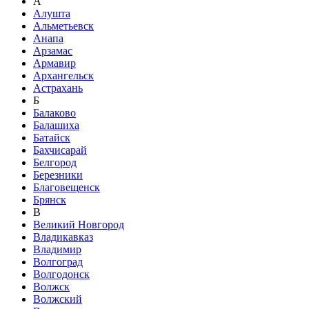
А
Алушта
Альметьевск
Анапа
Арзамас
Армавир
Архангельск
Астрахань
Б
Балаково
Балашиха
Батайск
Бахчисарай
Белгород
Березники
Благовещенск
Брянск
В
Великий Новгород
Владикавказ
Владимир
Волгоград
Волгодонск
Волжск
Волжский