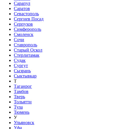
Сарапул
Саратов
Севастополь
Сергиев Посад
Серпухов
Симферополь
Смоленск
Сочи
Ставрополь
Старый Оскол
Стерлитамак
Судак
Сургут
Сызрань
Сыктывкар
Т
Таганрог
Тамбов
Тверь
Тольятти
Тула
Тюмень
У
Ульяновск
Уфа