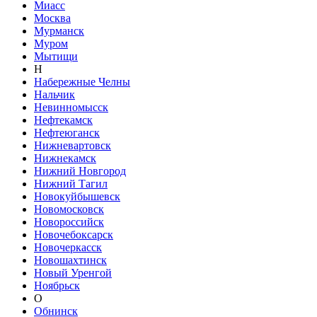
Миасс
Москва
Мурманск
Муром
Мытищи
Н
Набережные Челны
Нальчик
Невинномысск
Нефтекамск
Нефтеюганск
Нижневартовск
Нижнекамск
Нижний Новгород
Нижний Тагил
Новокуйбышевск
Новомосковск
Новороссийск
Новочебоксарск
Новочеркасск
Новошахтинск
Новый Уренгой
Ноябрьск
О
Обнинск