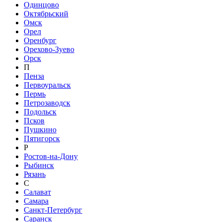
Одинцово
Октябрьский
Омск
Орел
Оренбург
Орехово-Зуево
Орск
П
Пенза
Первоуральск
Пермь
Петрозаводск
Подольск
Псков
Пушкино
Пятигорск
Р
Ростов-на-Дону
Рыбинск
Рязань
С
Салават
Самара
Санкт-Петербург
Саранск