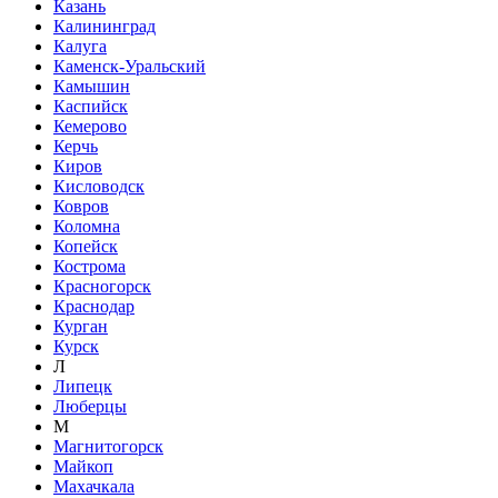
Казань
Калининград
Калуга
Каменск-Уральский
Камышин
Каспийск
Кемерово
Керчь
Киров
Кисловодск
Ковров
Коломна
Копейск
Кострома
Красногорск
Краснодар
Курган
Курск
Л
Липецк
Люберцы
М
Магнитогорск
Майкоп
Махачкала