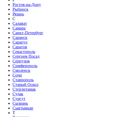
Ростов-на-Дону
Рыбинск
Рязань
С
Салават
Самара
Санкт-Петербург
Саранск
Сарапул
Саратов
Севастополь
Сергиев Посад
Серпухов
Симферополь
Смоленск
Сочи
Ставрополь
Старый Оскол
Стерлитамак
Судак
Сургут
Сызрань
Сыктывкар
Т