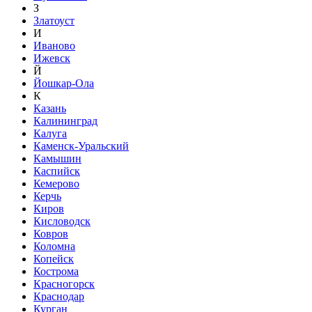
З
Златоуст
И
Иваново
Ижевск
Й
Йошкар-Ола
К
Казань
Калининград
Калуга
Каменск-Уральский
Камышин
Каспийск
Кемерово
Керчь
Киров
Кисловодск
Ковров
Коломна
Копейск
Кострома
Красногорск
Краснодар
Курган