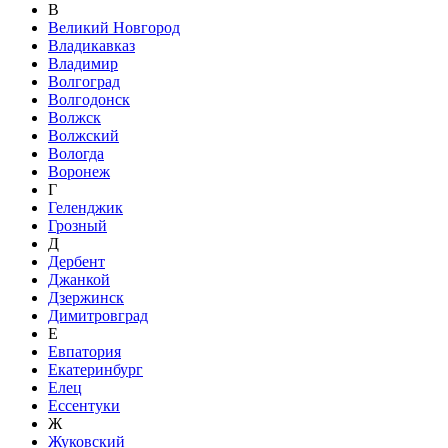
В
Великий Новгород
Владикавказ
Владимир
Волгоград
Волгодонск
Волжск
Волжский
Вологда
Воронеж
Г
Геленджик
Грозный
Д
Дербент
Джанкой
Дзержинск
Димитровград
Е
Евпатория
Екатеринбург
Елец
Ессентуки
Ж
Жуковский