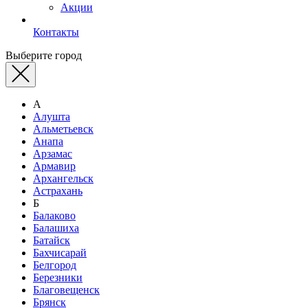
Акции
Контакты
Выберите город
А
Алушта
Альметьевск
Анапа
Арзамас
Армавир
Архангельск
Астрахань
Б
Балаково
Балашиха
Батайск
Бахчисарай
Белгород
Березники
Благовещенск
Брянск