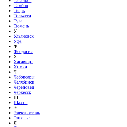
Таганрог
Тамбов
Тверь
Тольятти
Тула
Тюмень
У
Ульяновск
Уфа
Ф
Феодосия
Х
Хасавюрт
Химки
Ч
Чебоксары
Челябинск
Череповец
Черкесск
Ш
Шахты
Э
Электросталь
Энгельс
Я