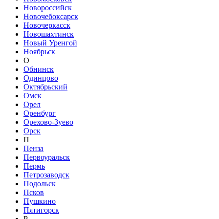
Новороссийск
Новочебоксарск
Новочеркасск
Новошахтинск
Новый Уренгой
Ноябрьск
О
Обнинск
Одинцово
Октябрьский
Омск
Орел
Оренбург
Орехово-Зуево
Орск
П
Пенза
Первоуральск
Пермь
Петрозаводск
Подольск
Псков
Пушкино
Пятигорск
Р