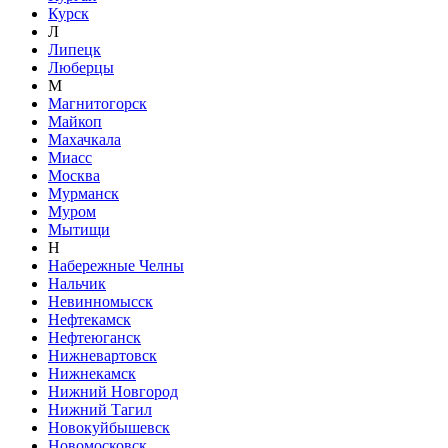
Курск
Л
Липецк
Люберцы
М
Магнитогорск
Майкоп
Махачкала
Миасс
Москва
Мурманск
Муром
Мытищи
Н
Набережные Челны
Нальчик
Невинномысск
Нефтекамск
Нефтеюганск
Нижневартовск
Нижнекамск
Нижний Новгород
Нижний Тагил
Новокуйбышевск
Новомосковск