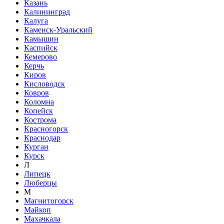
Казань
Калининград
Калуга
Каменск-Уральский
Камышин
Каспийск
Кемерово
Керчь
Киров
Кисловодск
Ковров
Коломна
Копейск
Кострома
Красногорск
Краснодар
Курган
Курск
Л
Липецк
Люберцы
М
Магнитогорск
Майкоп
Махачкала