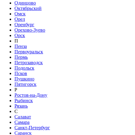
Одинцово
Октябрьский
Омск
Орел
Оренбург
Орехово-Зуево
Орск
П
Пенза
Первоуральск
Пермь
Петрозаводск
Подольск
Псков
Пушкино
Пятигорск
Р
Ростов-на-Дону
Рыбинск
Рязань
С
Салават
Самара
Санкт-Петербург
Саранск