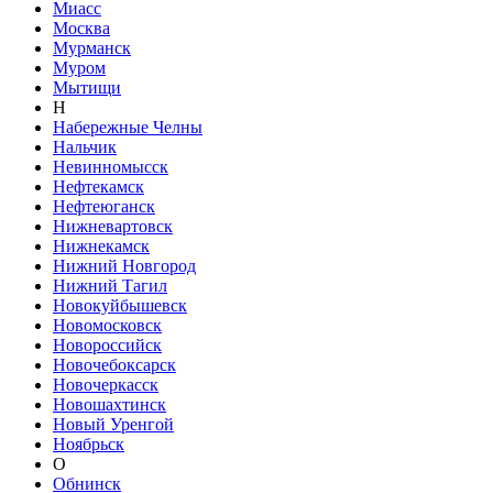
Миасс
Москва
Мурманск
Муром
Мытищи
Н
Набережные Челны
Нальчик
Невинномысск
Нефтекамск
Нефтеюганск
Нижневартовск
Нижнекамск
Нижний Новгород
Нижний Тагил
Новокуйбышевск
Новомосковск
Новороссийск
Новочебоксарск
Новочеркасск
Новошахтинск
Новый Уренгой
Ноябрьск
О
Обнинск