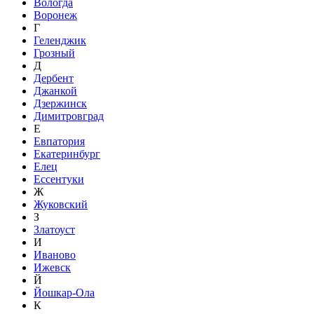
Вологда
Воронеж
Г
Геленджик
Грозный
Д
Дербент
Джанкой
Дзержинск
Димитровград
Е
Евпатория
Екатеринбург
Елец
Ессентуки
Ж
Жуковский
З
Златоуст
И
Иваново
Ижевск
Й
Йошкар-Ола
К