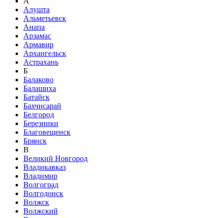
А
Алушта
Альметьевск
Анапа
Арзамас
Армавир
Архангельск
Астрахань
Б
Балаково
Балашиха
Батайск
Бахчисарай
Белгород
Березники
Благовещенск
Брянск
В
Великий Новгород
Владикавказ
Владимир
Волгоград
Волгодонск
Волжск
Волжский