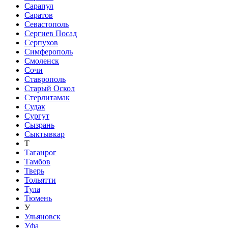
Сарапул
Саратов
Севастополь
Сергиев Посад
Серпухов
Симферополь
Смоленск
Сочи
Ставрополь
Старый Оскол
Стерлитамак
Судак
Сургут
Сызрань
Сыктывкар
Т
Таганрог
Тамбов
Тверь
Тольятти
Тула
Тюмень
У
Ульяновск
Уфа