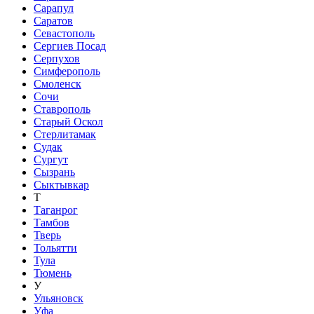
Сарапул
Саратов
Севастополь
Сергиев Посад
Серпухов
Симферополь
Смоленск
Сочи
Ставрополь
Старый Оскол
Стерлитамак
Судак
Сургут
Сызрань
Сыктывкар
Т
Таганрог
Тамбов
Тверь
Тольятти
Тула
Тюмень
У
Ульяновск
Уфа