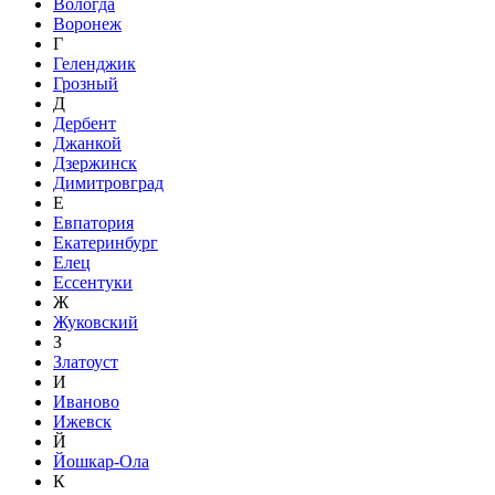
Вологда
Воронеж
Г
Геленджик
Грозный
Д
Дербент
Джанкой
Дзержинск
Димитровград
Е
Евпатория
Екатеринбург
Елец
Ессентуки
Ж
Жуковский
З
Златоуст
И
Иваново
Ижевск
Й
Йошкар-Ола
К