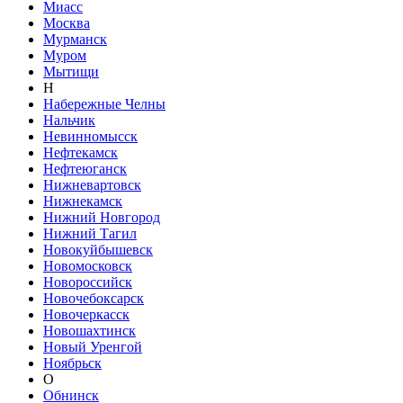
Миасс
Москва
Мурманск
Муром
Мытищи
Н
Набережные Челны
Нальчик
Невинномысск
Нефтекамск
Нефтеюганск
Нижневартовск
Нижнекамск
Нижний Новгород
Нижний Тагил
Новокуйбышевск
Новомосковск
Новороссийск
Новочебоксарск
Новочеркасск
Новошахтинск
Новый Уренгой
Ноябрьск
О
Обнинск