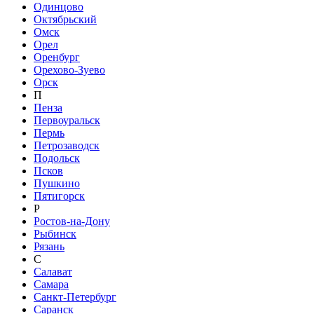
Одинцово
Октябрьский
Омск
Орел
Оренбург
Орехово-Зуево
Орск
П
Пенза
Первоуральск
Пермь
Петрозаводск
Подольск
Псков
Пушкино
Пятигорск
Р
Ростов-на-Дону
Рыбинск
Рязань
С
Салават
Самара
Санкт-Петербург
Саранск