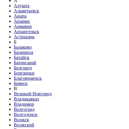
А
Алушта
Альметьевск
Анапа
Арзамас
Армавир
Архангельск
Астрахань
Б
Балаково
Балашиха
Батайск
Бахчисарай
Белгород
Березники
Благовещенск
Брянск
В
Великий Новгород
Владикавказ
Владимир
Волгоград
Волгодонск
Волжск
Волжский