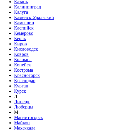
Казань
Калининград
Калуга
Каменск-Уральский
Камышин
Каспийск
Кемерово
Керчь
Киров
Кисловодск
Ковров
Коломна
Копейск
Кострома
Красногорск
Краснодар
Курган
Курск
Л
Липецк
Люберцы
М
Магнитогорск
Майкоп
Махачкала